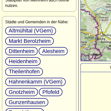
Stadtplan von Meinheim auch offline
nutzen.
Städte und Gemeinden in der Nähe:
Altmühltal (VGem)
Markt Berolzheim
Dittenheim
Alesheim
Heidenheim
Theilenhofen
Hahnenkamm (VGem)
Gnotzheim
Pfofeld
Gunzenhausen