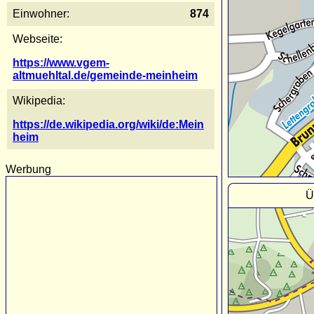
Einwohner:
874
Webseite:
https://www.vgem-
altmuehltal.de/gemeinde-meinheim
Wikipedia:
https://de.wikipedia.org/wiki/de:Mein
heim
Werbung
Ü