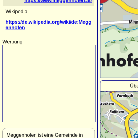
https://www.meggenhofen.at/
Wikipedia:
https://de.wikipedia.org/wiki/de:Megg
enhofen
Werbung
Übe
Meggenhofen ist eine Gemeinde in