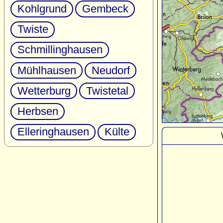
Kohlgrund
Gembeck
Twiste
Schmillinghausen
Mühlhausen
Neudorf
Wetterburg
Twistetal
Herbsen
Elleringhausen
Külte