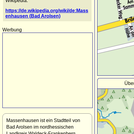
Wikipedia:
https://de.wikipedia.org/wiki/de:Mass
enhausen (Bad Arolsen)
Werbung
Übe
Massenhausen ist ein Stadtteil von
Bad Arolsen im nordhessischen
Landkreis Waldeck-Frankenberg.