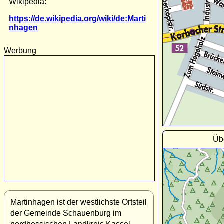
Wikipedia:
https://de.wikipedia.org/wiki/de:Marti
nhagen
Werbung
Üb
Martinhagen ist der westlichste Ortsteil
der Gemeinde Schauenburg im