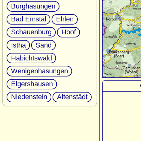
Burghasungen
Bad Emstal
Ehlen
Schauenburg
Hoof
Istha
Sand
Habichtswald
Wenigenhasungen
Elgershausen
Niedenstein
Altenstädt