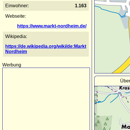
Einwohner:
1.163
Webseite:
https://www.markt-nordheim.de/
Wikipedia:
https://de.wikipedia.org/wiki/de:Markt
Nordheim
Werbung
Über