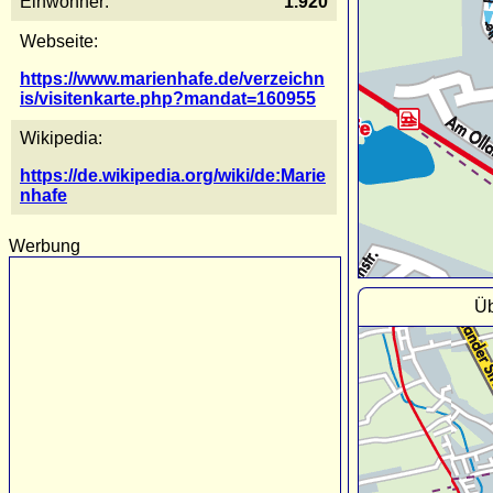
Einwohner:
1.920
Webseite:
https://www.marienhafe.de/verzeichn
is/visitenkarte.php?mandat=160955
Wikipedia:
https://de.wikipedia.org/wiki/de:Marie
nhafe
Werbung
Üb