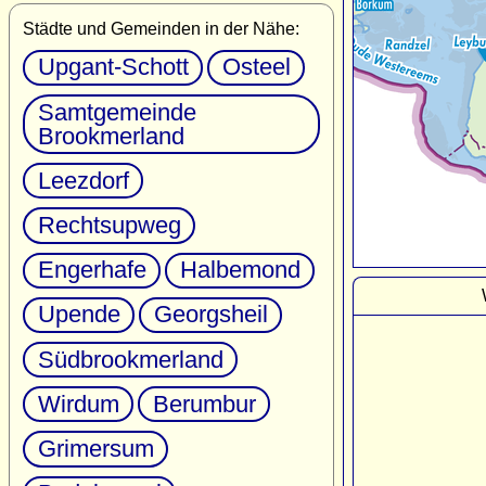
Städte und Gemeinden in der Nähe:
Upgant-Schott
Osteel
Samtgemeinde
Brookmerland
Leezdorf
Rechtsupweg
Engerhafe
Halbemond
Upende
Georgsheil
Südbrookmerland
Wirdum
Berumbur
Grimersum