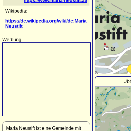
https://www.maria-neustift.at/
Wikipedia:
https://de.wikipedia.org/wiki/de:Maria
Neustift
Werbung
Übe
Maria Neustift ist eine Gemeinde mit