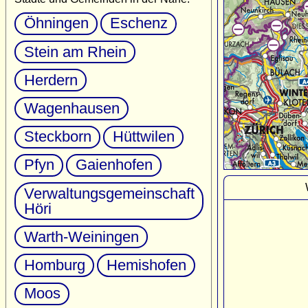
Öhningen
Eschenz
Stein am Rhein
Herdern
Wagenhausen
Steckborn
Hüttwilen
Pfyn
Gaienhofen
Verwaltungsgemeinschaft
Höri
Warth-Weiningen
Homburg
Hemishofen
Moos