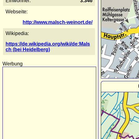
Einwohner:
3.346
Webseite:
http://www.malsch-weinort.de/
Wikipedia:
https://de.wikipedia.org/wiki/de:Mals
ch (bei Heidelberg)
Werbung