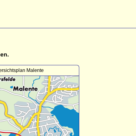
gen.
rsichtsplan Malente