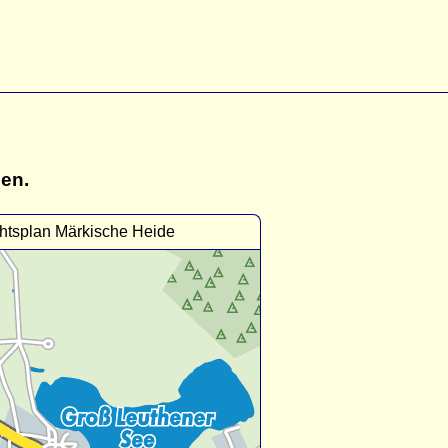
gen.
htsplan Märkische Heide