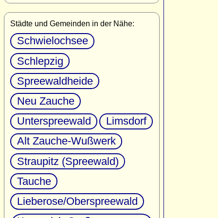
Städte und Gemeinden in der Nähe:
Schwielochsee
Schlepzig
Spreewaldheide
Neu Zauche
Unterspreewald
Limsdorf
Alt Zauche-Wußwerk
Straupitz (Spreewald)
Tauche
Lieberose/Oberspreewald