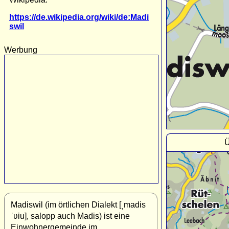
https://de.wikipedia.org/wiki/de:Madi
swil
Werbung
Ü
Madiswil (im örtlichen Dialekt [ˌmadis
ˈʋiu], salopp auch Madis) ist eine
Einwohnergemeinde im