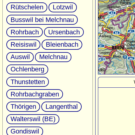
Rütschelen
Lotzwil
Busswil bei Melchnau
Rohrbach
Ursenbach
Reisiswil
Bleienbach
Auswil
Melchnau
Ochlenberg
Thunstetten
Rohrbachgraben
Thörigen
Langenthal
Walterswil (BE)
Gondiswil