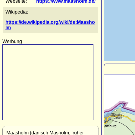
Webseite:
https://www.maasholm.de/
Wikipedia:
https://de.wikipedia.org/wiki/de:Maasho
lm
Werbung
Maasholm (dänisch Masholm, früher