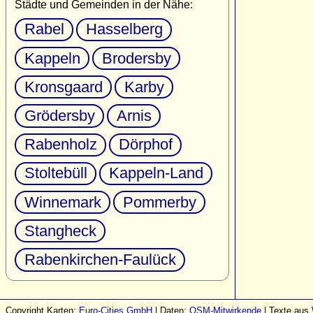
Städte und Gemeinden in der Nähe:
Rabel
Hasselberg
Kappeln
Brodersby
Kronsgaard
Karby
Grödersby
Arnis
Rabenholz
Dörphof
Stoltebüll
Kappeln-Land
Winnemark
Pommerby
Stangheck
Rabenkirchen-Faulück
Copyright Karten:
Euro-Cities GmbH
| Daten:
OSM-Mitwirkende
| Texte aus