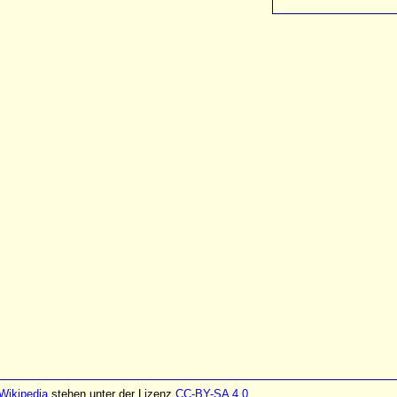
Wikipedia
stehen unter der Lizenz
CC-BY-SA 4.0