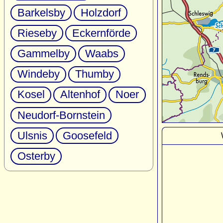
Barkelsby
Holzdorf
Rieseby
Eckernförde
Gammelby
Waabs
Windeby
Thumby
Kosel
Altenhof
Noer
Neudorf-Bornstein
Ulsnis
Goosefeld
Osterby