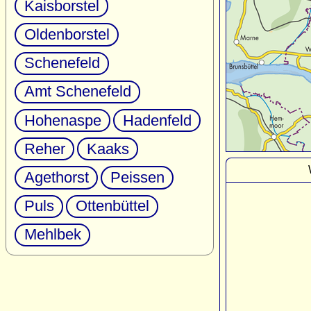
Kaisborstel
Oldenborstel
Schenefeld
Amt Schenefeld
Hohenaspe
Hadenfeld
Reher
Kaaks
Agethorst
Peissen
Puls
Ottenbüttel
Mehlbek