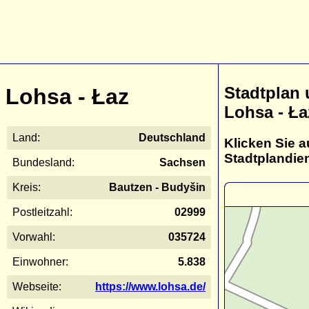
Stadtplan
Lohsa - Łaz
Lohsa - Ła
Land:
Deutschland
Klicken Sie a
Stadtplandie
Bundesland:
Sachsen
Kreis:
Bautzen - Budyšin
Postleitzahl:
02999
Vorwahl:
035724
Einwohner:
5.838
Webseite:
https://www.lohsa.de/