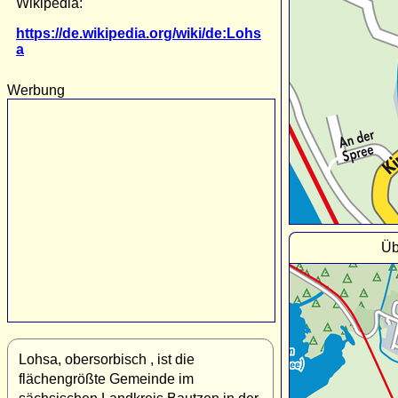
Wikipedia:
https://de.wikipedia.org/wiki/de:Lohs
a
Werbung
Üb
Lohsa, obersorbisch , ist die
flächengrößte Gemeinde im