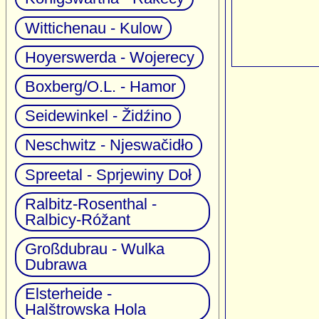
Wittichenau - Kulow
Hoyerswerda - Wojerecy
Boxberg/O.L. - Hamor
Seidewinkel - Židźino
Neschwitz - Njeswačidło
Spreetal - Sprjewiny Doł
Ralbitz-Rosenthal -
Ralbicy-Róžant
Großdubrau - Wulka
Dubrawa
Elsterheide -
Halštrowska Hola