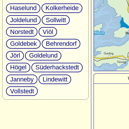
Haselund
Kolkerheide
Joldelund
Sollwitt
Norstedt
Viöl
Goldebek
Behrendorf
Jörl
Goldelund
Högel
Süderhackstedt
Janneby
Lindewitt
Vollstedt