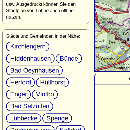
usw. Ausgedruckt können Sie den
Stadtplan von Löhne auch offline
nutzen.
Städte und Gemeinden in der Nähe:
Kirchlengern
Hiddenhausen
Bünde
Bad Oeynhausen
Herford
Hüllhorst
Enger
Vlotho
Bad Salzuflen
Lübbecke
Spenge