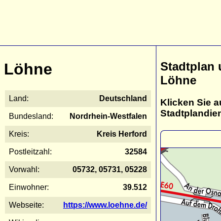
Stadtplan
Löhne
Löhne
Land:
Deutschland
Klicken Sie a
Stadtplandie
Bundesland:
Nordrhein-Westfalen
Kreis:
Kreis Herford
Postleitzahl:
32584
Vorwahl:
05732, 05731, 05228
Einwohner:
39.512
Webseite:
https://www.loehne.de/