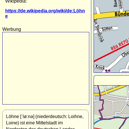
Wikipedia:
https://de.wikipedia.org/wiki/de:Löhn
e
Werbung
Löhne [ˈløːnə] (niederdeutsch: Loihne,
Loine) ist eine Mittelstadt im