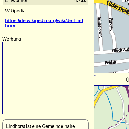
Einwohner:
4.752
Wikipedia:
https://de.wikipedia.org/wiki/de:Lind
horst
Werbung
Ü
Lindhorst ist eine Gemeinde nahe