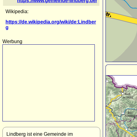
https://www.gemeinde-lindberg.de/
Wikipedia:
https://de.wikipedia.org/wiki/de:Lindber
g
Werbung
Lindberg ist eine Gemeinde im