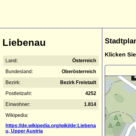
Stadtpla
Liebenau
Klicken Sie
Land:
Österreich
Bundesland:
Oberösterreich
Bezirk:
Bezirk Freistadt
Postleitzahl:
4252
Einwohner:
1.814
Wikipedia:
https://de.wikipedia.org/wiki/de:Liebena
u, Upper Austria