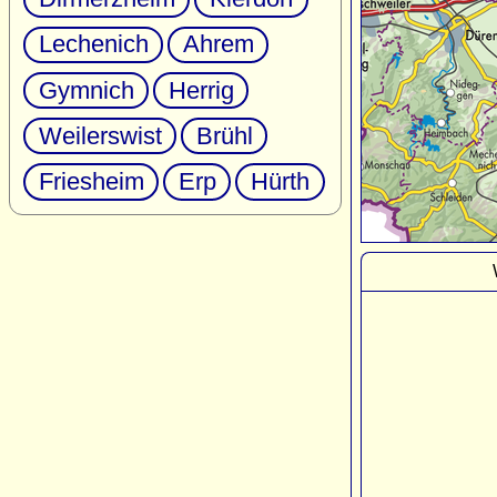
Lechenich
Ahrem
Gymnich
Herrig
Weilerswist
Brühl
Friesheim
Erp
Hürth