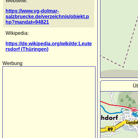
Webseite:
https://www.vg-dolmar-
salzbruecke.de/verzeichnis/objekt.p
hp?mandat=94821
Wikipedia:
https://de.wikipedia.org/wiki/de:Leute
rsdorf (Thüringen)
Werbung
Üb