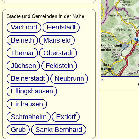
Städte und Gemeinden in der Nähe:
Vachdorf
Henfstädt
Belrieth
Marisfeld
Themar
Oberstadt
Jüchsen
Feldstein
Beinerstadt
Neubrunn
Ellingshausen
Einhausen
Schmeheim
Exdorf
Grub
Sankt Bernhard