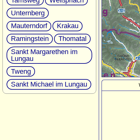
Tamsweg
Weißpriach
Unternberg
Mauterndorf
Krakau
Ramingstein
Thomatal
Sankt Margarethen im
Lungau
Tweng
Sankt Michael im Lungau