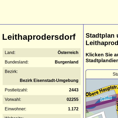
Stadtplan
Leithaprodersdorf
Leithaprod
Land:
Österreich
Klicken Sie a
Stadtplandie
Bundesland:
Burgenland
Bezirk:
St
Bezirk Eisenstadt-Umgebung
Postleitzahl:
2443
Vorwahl:
02255
Einwohner:
1.172