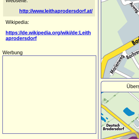
Webseite:
http://www.leithaprodersdorf.at/
Wikipedia:
https://de.wikipedia.org/wiki/de:Leith
aprodersdorf
Werbung
Übers