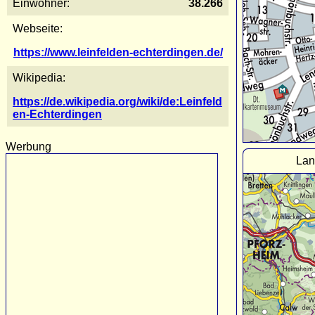
Einwohner:
38.266
Webseite:
https://www.leinfelden-echterdingen.de/
Wikipedia:
https://de.wikipedia.org/wiki/de:Leinfeld
en-Echterdingen
Werbung
Lan