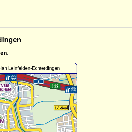
dingen
gen.
lan Leinfelden-Echterdingen