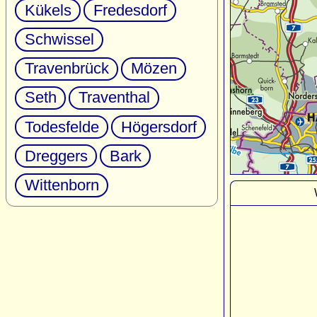
Kükels
Fredesdorf
Schwissel
Travenbrück
Mözen
Seth
Traventhal
Todesfelde
Högersdorf
Dreggers
Bark
Wittenborn