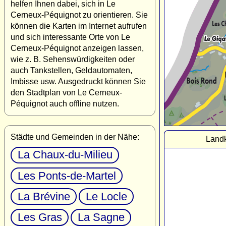
helfen Ihnen dabei, sich in Le
Cerneux-Péquignot zu orientieren. Sie
können die Karten im Internet aufrufen
und sich interessante Orte von Le
Cerneux-Péquignot anzeigen lassen,
wie z. B. Sehenswürdigkeiten oder
auch Tankstellen, Geldautomaten,
Imbisse usw. Ausgedruckt können Sie
den Stadtplan von Le Cerneux-
Péquignot auch offline nutzen.
Städte und Gemeinden in der Nähe:
Landk
La Chaux-du-Milieu
Les Ponts-de-Martel
La Brévine
Le Locle
Les Gras
La Sagne