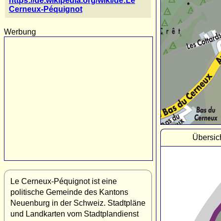
https://de.wikipedia.org/wiki/de:Le
Cerneux-Péquignot
Werbung
Übersic
Le Cerneux-Péquignot ist eine
politische Gemeinde des Kantons
Neuenburg in der Schweiz. Stadtpläne
und Landkarten vom Stadtplandienst