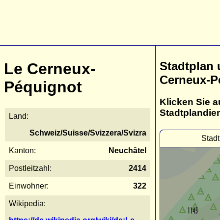
Stadtplan 
Le Cerneux-
Cerneux-P
Péquignot
Klicken Sie a
Stadtplandie
Land:
Schweiz/Suisse/Svizzera/Svizra
Stad
Kanton:
Neuchâtel
Postleitzahl:
2414
Einwohner:
322
Wikipedia: