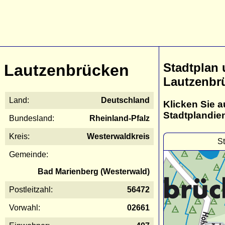
Stadtplan
Lautzenbrücken
Lautzenbr
Land:
Deutschland
Klicken Sie a
Stadtplandie
Bundesland:
Rheinland-Pfalz
Kreis:
Westerwaldkreis
S
Gemeinde:
Bad Marienberg (Westerwald)
Postleitzahl:
56472
Vorwahl:
02661