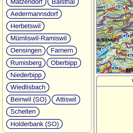
Matzendorf
Balsthal
Aedermannsdorf
Herbetswil
Mümliswil-Ramiswil
Oensingen
Farnern
Rumisberg
Oberbipp
Niederbipp
Wiedlisbach
Beinwil (SO)
Attiswil
Schelten
Holderbank (SO)