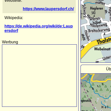
Webseite:
https://www.laupersdorf.ch/
Wikipedia:
https://de.wikipedia.org/wiki/de:Laup
ersdorf
Werbung
Üb