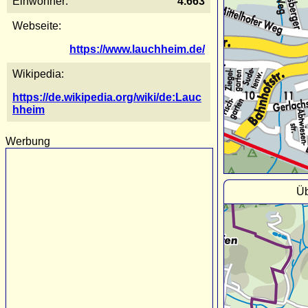
Einwohner:
4.663
Webseite:
https://www.lauchheim.de/
Wikipedia:
https://de.wikipedia.org/wiki/de:Lauc
hheim
Werbung
Üb