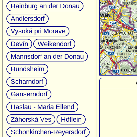
Hainburg an der Donau
Andlersdorf
Vysoká pri Morave
Devín
Weikendorf
Mannsdorf an der Donau
Hundsheim
Scharndorf
Gänserndorf
Haslau - Maria Ellend
Záhorská Ves
Höflein
Schönkirchen-Reyersdorf