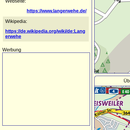
Webseite:
https://www.langerwehe.de/
Wikipedia:
https://de.wikipedia.org/wiki/de:Lang
erwehe
Werbung
Üb