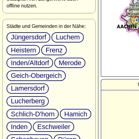
offline nutzen.
Städte und Gemeinden in der Nähe:
Jüngersdorf
Luchem
Heistern
Frenz
Inden/Altdorf
Merode
Geich-Obergeich
Lamersdorf
Lucherberg
Schlich-D'horn
Hamich
Inden
Eschweiler