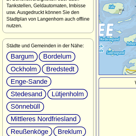
Tankstellen, Geldautomaten, Imbisse
usw. Ausgedruckt können Sie den
Stadtplan von Langenhorn auch offline
nutzen.
Städte und Gemeinden in der Nähe:
Bargum
Bordelum
Ockholm
Bredstedt
Enge-Sande
Stedesand
Lütjenholm
Sönnebüll
Mittleres Nordfriesland
Reußenköge
Breklum