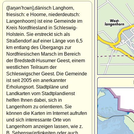
([laŋən'hɔʁn],dänisch Langhorn,
friesisch: e Hoorne, niederdeutsch:
Langenhoorn) ist eine Gemeinde im
Kreis Nordfriesland in Schleswig-
Holstein. Sie erstreckt sich als
Straßendorf auf einer Länge von 6,5
km entlang des Übergangs zur
Nordfriesischen Marsch im Bereich
der Bredstedt-Husumer Geest, einem
westlichen Teilraum der
Schleswigscher Geest. Die Gemeinde
ist seit 2005 ein anerkannter
Erholungsort. Stadtpläne und
Landkarten vom Stadtplandienst
helfen Ihnen dabei, sich in
Langenhorn zu orientieren. Sie
können die Karten im Internet aufrufen
und sich interessante Orte von
Langenhorn anzeigen lassen, wie z.
B. Sehenswürdigkeiten oder auch