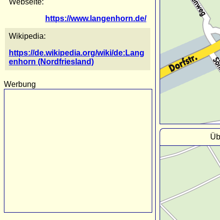
Webseite:
https://www.langenhorn.de/
Wikipedia:
https://de.wikipedia.org/wiki/de:Lang
enhorn (Nordfriesland)
Werbung
Üb