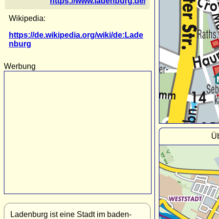
https://www.ladenburg.de/
Wikipedia:
https://de.wikipedia.org/wiki/de:Lade
nburg
Werbung
Üb
Ladenburg ist eine Stadt im baden-