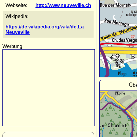
Webseite:
http://www.neuveville.ch
Wikipedia:
https://de.wikipedia.org/wiki/de:La
Neuveville
Werbung
Übe