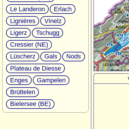
Le Landeron
Erlach
Lignières
Vinelz
Ligerz
Tschugg
Cressier (NE)
Lüscherz
Gals
Nods
Plateau de Diesse
Enges
Gampelen
Brüttelen
Bielersee (BE)