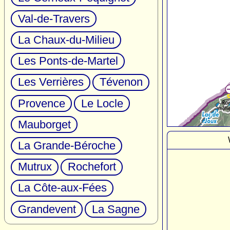
Val-de-Travers
La Chaux-du-Milieu
Les Ponts-de-Martel
Les Verrières
Tévenon
Provence
Le Locle
Mauborget
La Grande-Béroche
Mutrux
Rochefort
La Côte-aux-Fées
Grandevent
La Sagne