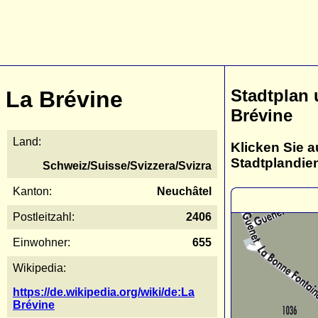
Stadtplan 
La Brévine
Brévine
Land:
Klicken Sie a
Stadtplandie
Schweiz/Suisse/Svizzera/Svizra
Kanton:
Neuchâtel
Postleitzahl:
2406
Einwohner:
655
Wikipedia:
https://de.wikipedia.org/wiki/de:La
Brévine