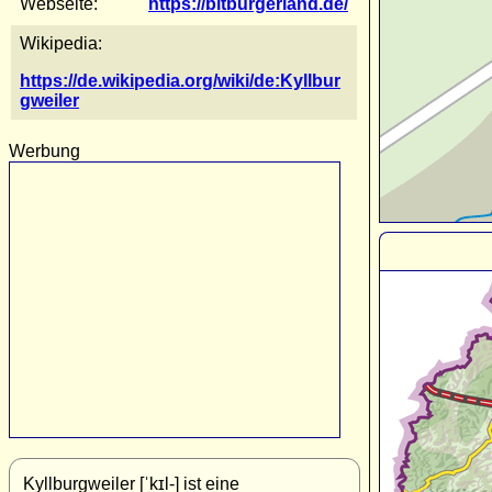
Webseite:
https://bitburgerland.de/
Wikipedia:
https://de.wikipedia.org/wiki/de:Kyllbur
gweiler
Werbung
Kyllburgweiler [ˈkɪl-] ist eine