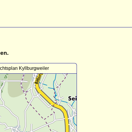
gen.
chtsplan Kyllburgweiler