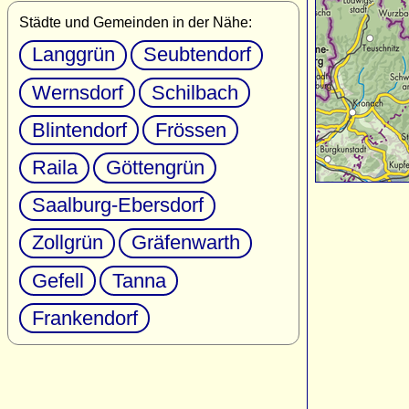
Städte und Gemeinden in der Nähe:
Langgrün
Seubtendorf
Wernsdorf
Schilbach
Blintendorf
Frössen
Raila
Göttengrün
Saalburg-Ebersdorf
Zollgrün
Gräfenwarth
Gefell
Tanna
Frankendorf