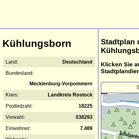
Stadtplan
Kühlungsborn
Kühlungs
Land:
Deutschland
Klicken Sie a
Stadtplandie
Bundesland:
Mecklenburg-Vorpommern
S
Kreis:
Landkreis Rostock
Postleitzahl:
18225
Vorwahl:
038293
Einwohner:
7.489