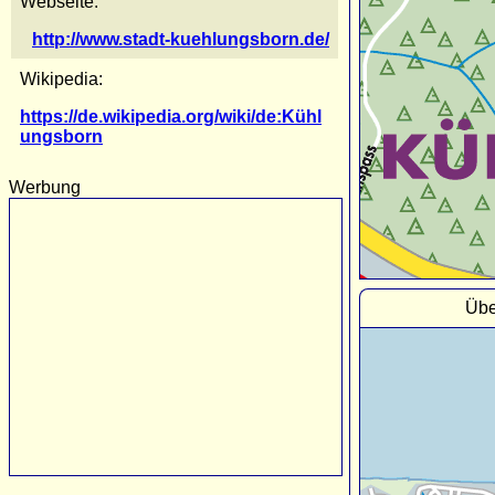
Webseite:
http://www.stadt-kuehlungsborn.de/
Wikipedia:
https://de.wikipedia.org/wiki/de:Kühl
ungsborn
Werbung
Übe