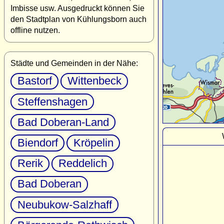
Imbisse usw. Ausgedruckt können Sie
den Stadtplan von Kühlungsborn auch
offline nutzen.
Städte und Gemeinden in der Nähe:
Bastorf
Wittenbeck
Steffenshagen
Bad Doberan-Land
Biendorf
Kröpelin
Rerik
Reddelich
Bad Doberan
Neubukow-Salzhaff