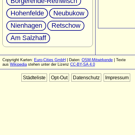
Börgerende-Rethwisch
Hohenfelde
Neubukow
Nienhagen
Retschow
Am Salzhaff
Copyright Karten:
Euro-Cities GmbH
| Daten:
OSM-Mitwirkende
| Texte
aus
Wikipedia
stehen unter der Lizenz
CC-BY-SA 4.0
Städteliste
Opt-Out
Datenschutz
Impressum