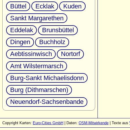
Büttel
Ecklak
Kuden
Sankt Margarethen
Eddelak
Brunsbüttel
Dingen
Buchholz
Aebtissinwisch
Nortorf
Amt Wilstermarsch
Burg-Sankt Michaelisdonn
Burg (Dithmarschen)
Neuendorf-Sachsenbande
Copyright Karten:
Euro-Cities GmbH
| Daten:
OSM-Mitwirkende
| Texte aus