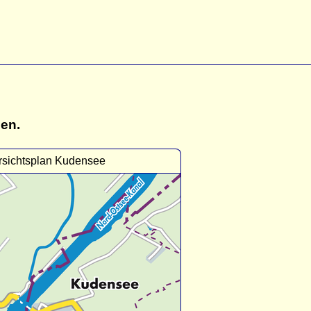
gen.
sichtsplan Kudensee