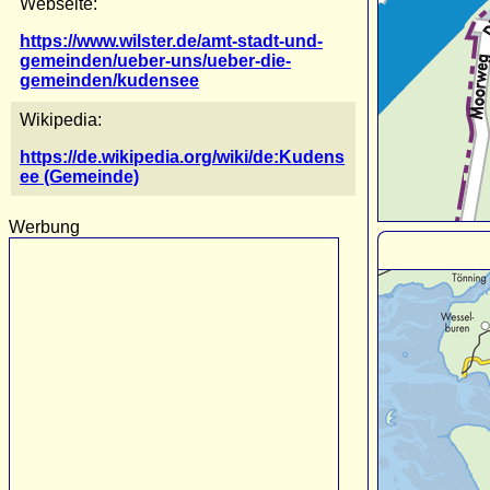
Webseite:
https://www.wilster.de/amt-stadt-und-
gemeinden/ueber-uns/ueber-die-
gemeinden/kudensee
Wikipedia:
https://de.wikipedia.org/wiki/de:Kudens
ee (Gemeinde)
Werbung