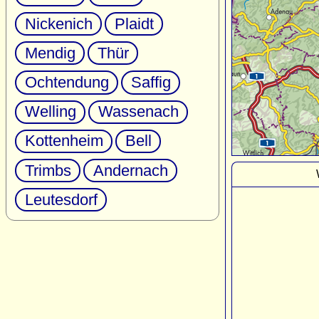
Nickenich
Plaidt
Mendig
Thür
Ochtendung
Saffig
Welling
Wassenach
Kottenheim
Bell
Trimbs
Andernach
Leutesdorf