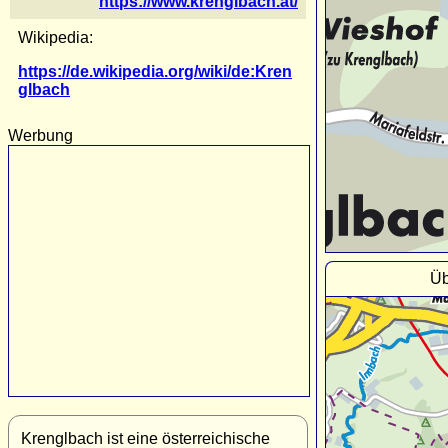
https://www.krenglbach.at/
Wikipedia:
https://de.wikipedia.org/wiki/de:Kren
glbach
Werbung
Üb
Krenglbach ist eine österreichische