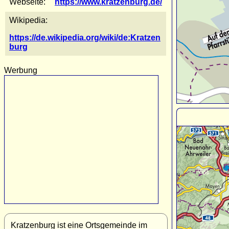
Webseite:
https://www.kratzenburg.de/
Wikipedia:
https://de.wikipedia.org/wiki/de:Kratzen
burg
Werbung
Kratzenburg ist eine Ortsgemeinde im