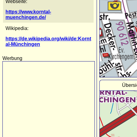
Webseite:
https://www.korntal-
muenchingen.de/
Wikipedia:
https://de.wikipedia.org/wiki/de:Kornt
al-Münchingen
Werbung
Übersi