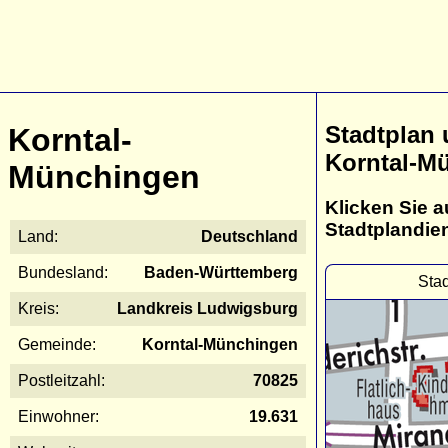
Stadtplan
Korntal-
Korntal-M
Münchingen
Klicken Sie a
Stadtplandie
Land:
Deutschland
Bundesland:
Baden-Württemberg
Sta
Kreis:
Landkreis Ludwigsburg
Gemeinde:
Korntal-Münchingen
Postleitzahl:
70825
Einwohner:
19.631