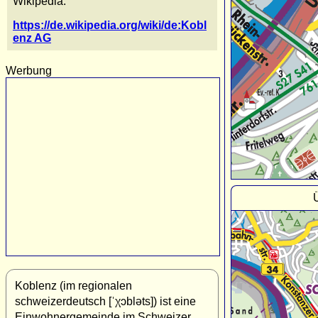
Wikipedia:
https://de.wikipedia.org/wiki/de:Kobl
enz AG
Werbung
Koblenz (im regionalen
schweizerdeutsch [ˈχɔbləts]) ist eine
Einwohnergemeinde im Schweizer