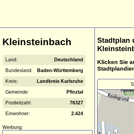
Stadtplan
Kleinsteinbach
Kleinstein
Land:
Deutschland
Klicken Sie a
Stadtplandie
Bundesland:
Baden-Württemberg
Kreis:
Landkreis Karlsruhe
S
Gemeinde:
Pfinztal
Postleitzahl:
76327
Einwohner:
2.424
Werbung