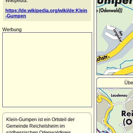
Wikipedia:
https://de.wikipedia.org/wiki/de:Klein
-Gumpen
Werbung
Übe
Klein-Gumpen ist ein Ortsteil der
Gemeinde Reichelsheim im
südhessischen Odenwaldkreis.