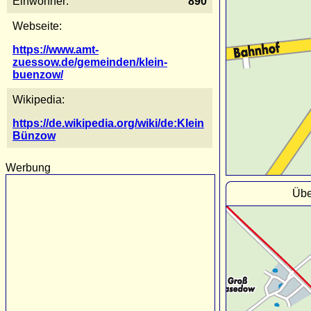
Einwohner:
890
Webseite:
https://www.amt-
zuessow.de/gemeinden/klein-
buenzow/
Wikipedia:
https://de.wikipedia.org/wiki/de:Klein
Bünzow
Werbung
Übe