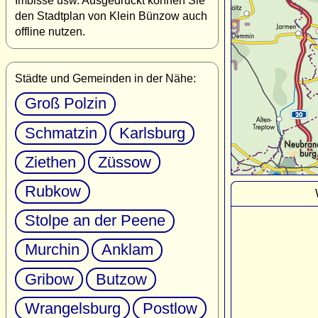
Imbisse usw. Ausgedruckt können Sie
den Stadtplan von Klein Bünzow auch
offline nutzen.
Städte und Gemeinden in der Nähe:
Groß Polzin
Schmatzin
Karlsburg
Ziethen
Züssow
Rubkow
Stolpe an der Peene
Murchin
Anklam
Gribow
Butzow
Wrangelsburg
Postlow