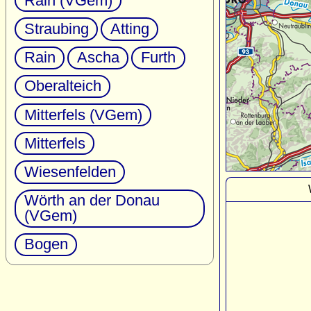
Rain (VGem)
Straubing
Atting
Rain
Ascha
Furth
Oberalteich
Mitterfels (VGem)
Mitterfels
Wiesenfelden
Wörth an der Donau
(VGem)
Bogen